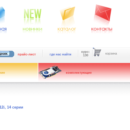
курс:
корзина
прайс-лист
где нас найти
130
ние
комплектующие
2i, 14 серии