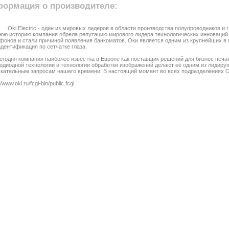
ормация о производителе:
Oki Electric - один из мировых лидеров в области производства полупроводников 
юю историю компания обрела репутацию мирового лидера технологических инноваций.
фонов и стали причиной появления банкоматов. Оки является одним из крупнейших в 
идентификация по сетчатке глаза.
егодня компания наиболее известна в Европе как поставщик решений для бизнес печа
одиодной технологии и технологии обработки изображений делают её одним из лидир
кательным запросам нашего времени. В настоящий момент во всех подразделениях Ок
//www.oki.ru/fcgi-bin/public.fcgi