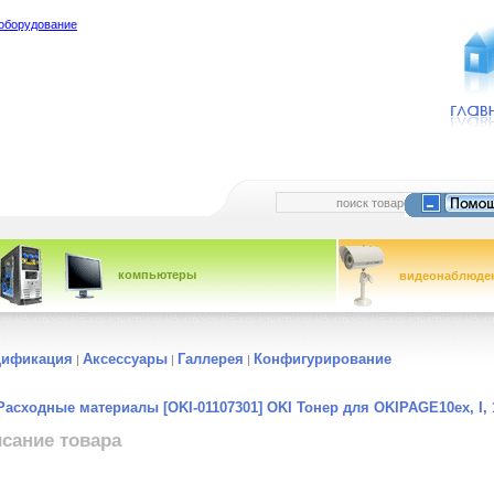
оборудование
компьютеры
видеонаблюде
цификация
Аксессуары
Галлерея
Конфигурирование
|
|
|
Расходные материалы [OKI-01107301] OKI Тонер для OKIPAGE10ex, I, 1
сание товара