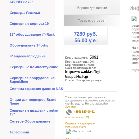
СЕРВЕРЫ 19"
Инф
Версия для печати
Серверы Pedestal
Товар отсутсвует
Серверные корпуса 19"
реше
обре
7280 руб.
прив
19" оборудование @-Rack
явля
56.00 y.e.
техн
Оборудование TFortis
На с
прин
техн
IP видеонаблюдение
Код в каталоге:
мире
Производитель: Oki
моме
Код производителя:
Серверные Комплектующие
Сайт производителя:
http:
http://www.oki.ru/fcgi-
bin/public.fcgi
Серверное оборудование
Статус: Товар отсутствует
SuperMicro
Система хранения данных NAS
У нас постоянно расширяется
Опции для серверов Brand
ассортимент и возможно уже есть то
Name
что Вы ищете. Не откладывайте!
Звоните:
Серверные шкафы и стойки
(495) 925-00-61
19"
или пишите в ICQ
Сетевое Оборудование
Серверы и серверные
комплектующие
247-763-524
Телефония