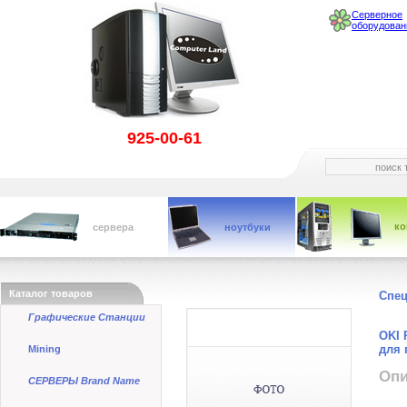
Серверное
оборудован
925-00-61
к
сервера
ноутбуки
Каталог товаров
Спе
Графические Станции
OKI 
для 
Mining
Опи
СЕРВЕРЫ Brand Name