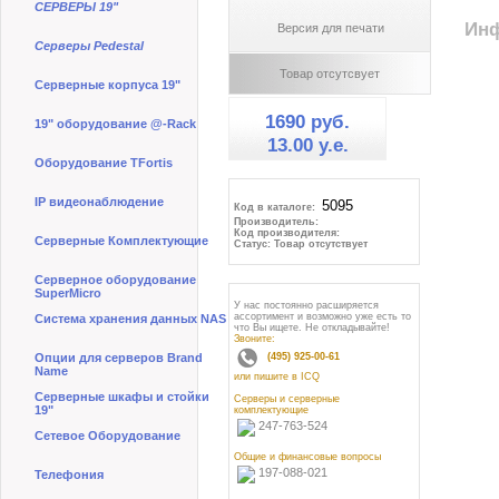
СЕРВЕРЫ 19"
Инф
Версия для печати
Серверы Pedestal
Товар отсутсвует
Серверные корпуса 19"
1690 руб.
19" оборудование @-Rack
13.00 y.e.
Оборудование TFortis
IP видеонаблюдение
Код в каталоге:
Производитель:
Код производителя:
Серверные Комплектующие
Статус: Товар отсутствует
Серверное оборудование
SuperMicro
У нас постоянно расширяется
ассортимент и возможно уже есть то
Система хранения данных NAS
что Вы ищете. Не откладывайте!
Звоните:
Опции для серверов Brand
(495) 925-00-61
Name
или пишите в ICQ
Серверные шкафы и стойки
Серверы и серверные
19"
комплектующие
247-763-524
Сетевое Оборудование
Общие и финансовые вопросы
197-088-021
Телефония