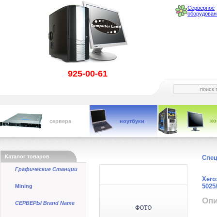
Серверное
оборудован
925-00-61
к
сервера
ноутбуки
Каталог товаров
Спе
Графические Станции
Xero
5025
Mining
Опи
СЕРВЕРЫ Brand Name