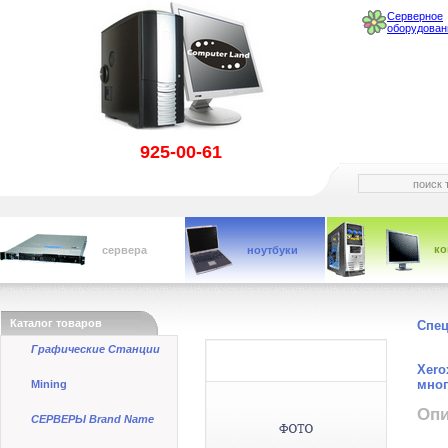
Серверное
оборудован
925-00-61
к
сервера
ноутбуки
Каталог товаров
Спе
Графические Станции
Xero
мног
Mining
Опи
СЕРВЕРЫ Brand Name