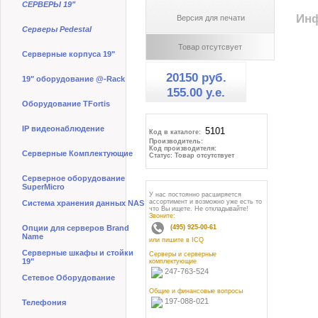
СЕРВЕРЫ 19"
Инф
Версия для печати
Серверы Pedestal
Товар отсутсвует
Серверные корпуса 19"
20150 руб.
19" оборудование @-Rack
155.00 y.e.
Оборудование TFortis
IP видеонаблюдение
Код в каталоге:
Производитель:
Код производителя:
Серверные Комплектующие
Статус: Товар отсутствует
Серверное оборудование
SuperMicro
У нас постоянно расширяется
ассортимент и возможно уже есть то
Система хранения данных NAS
что Вы ищете. Не откладывайте!
Звоните:
Опции для серверов Brand
(495) 925-00-61
Name
или пишите в ICQ
Серверные шкафы и стойки
Серверы и серверные
19"
комплектующие
247-763-524
Сетевое Оборудование
Общие и финансовые вопросы
197-088-021
Телефония