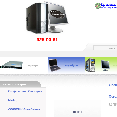
Серверное
оборудован
925-00-61
к
сервера
ноутбуки
Каталог товаров
Спе
Графические Станции
Xero
Mining
Опи
СЕРВЕРЫ Brand Name