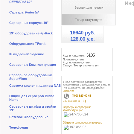
СЕРВЕРЫ 19"
Инф
Версия для печати
Серверы Pedestal
Товар отсутсвует
Серверные корпуса 19"
16640 руб.
19" оборудование @-Rack
128.00 y.e.
Оборудование TFortis
IP видеонаблюдение
Код в каталоге:
Производитель:
Код производителя:
Серверные Комплектующие
Статус: Товар отсутствует
Серверное оборудование
SuperMicro
У нас постоянно расширяется
ассортимент и возможно уже есть то
Система хранения данных NAS
что Вы ищете. Не откладывайте!
Звоните:
Опции для серверов Brand
(495) 925-00-61
Name
или пишите в ICQ
Серверные шкафы и стойки
Серверы и серверные
19"
комплектующие
247-763-524
Сетевое Оборудование
Общие и финансовые вопросы
197-088-021
Телефония