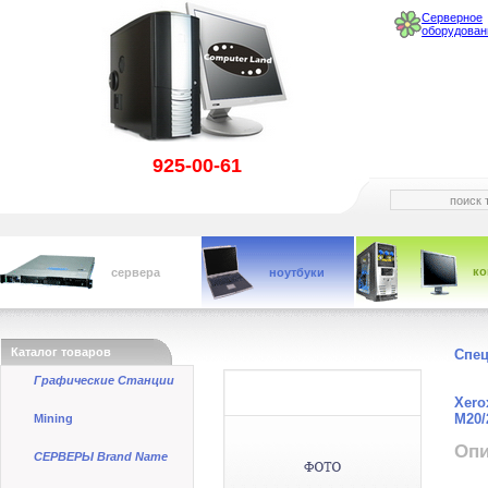
Серверное
оборудован
925-00-61
к
сервера
ноутбуки
Каталог товаров
Спе
Графические Станции
Xero
M20/
Mining
Опи
СЕРВЕРЫ Brand Name