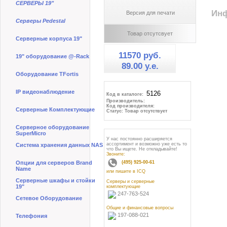
СЕРВЕРЫ 19"
Инф
Версия для печати
Серверы Pedestal
Товар отсутсвует
Серверные корпуса 19"
11570 руб.
19" оборудование @-Rack
89.00 y.e.
Оборудование TFortis
IP видеонаблюдение
Код в каталоге:
Производитель:
Код производителя:
Серверные Комплектующие
Статус: Товар отсутствует
Серверное оборудование
SuperMicro
У нас постоянно расширяется
ассортимент и возможно уже есть то
Система хранения данных NAS
что Вы ищете. Не откладывайте!
Звоните:
Опции для серверов Brand
(495) 925-00-61
Name
или пишите в ICQ
Серверные шкафы и стойки
Серверы и серверные
19"
комплектующие
247-763-524
Сетевое Оборудование
Общие и финансовые вопросы
197-088-021
Телефония