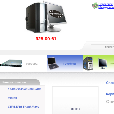
Серверное
оборудован
925-00-61
к
сервера
ноутбуки
Каталог товаров
Спе
Графические Станции
Корп
Mining
Опи
СЕРВЕРЫ Brand Name