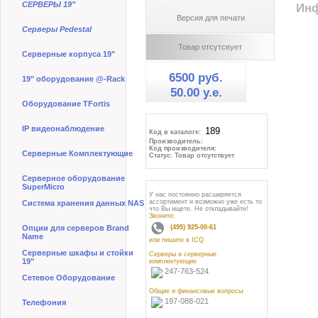
СЕРВЕРЫ 19"
Инф
Версия для печати
Серверы Pedestal
Товар отсутсвует
Серверные корпуса 19"
6500 руб.
19" оборудование @-Rack
50.00 y.e.
Оборудование TFortis
IP видеонаблюдение
Код в каталоге:
Производитель:
Код производителя:
Серверные Комплектующие
Статус: Товар отсутствует
Серверное оборудование
SuperMicro
У нас постоянно расширяется
ассортимент и возможно уже есть то
Система хранения данных NAS
что Вы ищете. Не откладывайте!
Звоните:
Опции для серверов Brand
(495) 925-00-61
Name
или пишите в ICQ
Серверные шкафы и стойки
Серверы и серверные
19"
комплектующие
247-763-524
Сетевое Оборудование
Общие и финансовые вопросы
197-088-021
Телефония