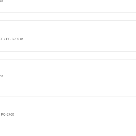
00
P / PC-3200 or
or
) PC-2700