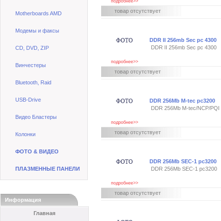
подробнее>>
товар отсутствует
Motherboards AMD
Модемы и факсы
DDR II 256mb Sec pc 4300
DDR II 256mb Sec pc 4300
CD, DVD, ZIP
подробнее>>
Винчестеры
товар отсутствует
Bluetooth, Raid
USB-Drive
DDR 256Mb M-tec pc3200
DDR 256Mb M-tec/NCP/PQI
Видео Бластеры
подробнее>>
товар отсутствует
Колонки
ФОТО & ВИДЕО
DDR 256Mb SEC-1 pc3200
ПЛАЗМЕННЫЕ ПАНЕЛИ
DDR 256Mb SEC-1 pc3200
подробнее>>
товар отсутствует
Информация
Главная