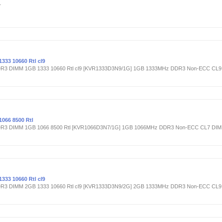
r
33 10660 Rtl cl9
DR3 DIMM 1GB 1333 10660 Rtl cl9 [KVR1333D3N9/1G] 1GB 1333MHz DDR3 Non-ECC CL
066 8500 Rtl
DDR3 DIMM 1GB 1066 8500 Rtl [KVR1066D3N7/1G] 1GB 1066MHz DDR3 Non-ECC CL7 DI
33 10660 Rtl cl9
DR3 DIMM 2GB 1333 10660 Rtl cl9 [KVR1333D3N9/2G] 2GB 1333MHz DDR3 Non-ECC CL