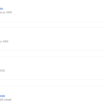
300
a) pc 4300
pc 4300
533)
4300
0 (retail)