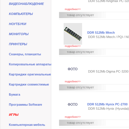
DDR 512Mb Kingmax PC-32
ВИДЕОНАБЛЮДЕНИЕ
подробнее>>
КОМПЬЮТЕРЫ
товар отсутствует
НОУТБУКИ
DDR 512Mb Mtech
МОНИТОРЫ
DDR 512Mb Mtech / PQI / NC
ПРИНТЕРЫ
подробнее>>
товар отсутствует
Сканеры, планшеты
Копировальные аппараты
DDR 512Mb Digma PC-3200 
Картриджи оригинальные
подробнее>>
Картриджи совместимые
товар отсутствует
Бумага
DDR 512Mb Hynix PC-2700
Программы Software
DDR 512Mb Hynix (Hyundai
ИГРЫ
подробнее>>
товар отсутствует
Компьютерная мебель