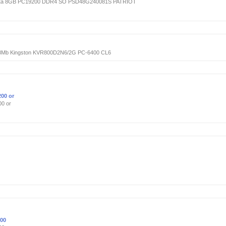
ука 8GB PC19200 DDR4 SO PSD48G240081S PATRIOT
8Mb Kingston KVR800D2N6/2G PC-6400 CL6
00 or
0 or
00