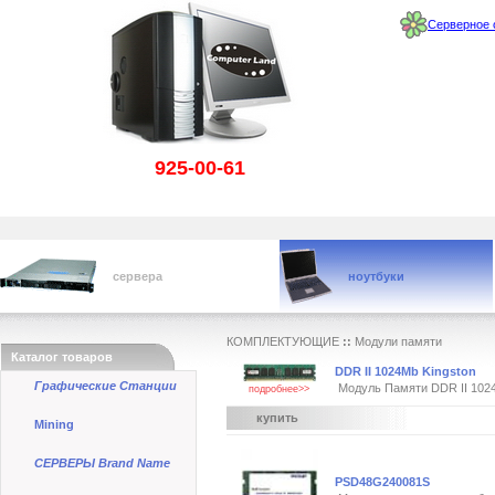
Серверное 
925-00-61
сервера
ноутбуки
КОМПЛЕКТУЮЩИЕ
::
Модули памяти
Каталог товаров
DDR II 1024Mb Kingston
Графические Станции
Модуль Памяти DDR II 102
подробнее>>
купить
Mining
СЕРВЕРЫ Brand Name
PSD48G240081S