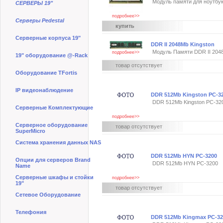
Модуль памяти для ноутб
СЕРВЕРЫ 19"
подробнее>>
Серверы Pedestal
купить
Серверные корпуса 19"
DDR II 2048Mb Kingston
Модуль Памяти DDR II 204
подробнее>>
19" оборудование @-Rack
товар отсутствует
Оборудование TFortis
IP видеонаблюдение
DDR 512Mb Kingston PC-32
DDR 512Mb Kingston PC-320
Серверные Комплектующие
подробнее>>
Серверное оборудование
товар отсутствует
SuperMicro
Система хранения данных NAS
DDR 512Mb HYN PC-3200
Опции для серверов Brand
DDR 512Mb HYN PC-3200
Name
Серверные шкафы и стойки
подробнее>>
19"
товар отсутствует
Сетевое Оборудование
Телефония
DDR 512Mb Kingmax PC-32