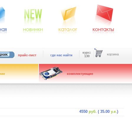
курс:
корзина
прайс-лист
где нас найти
130
ние
комплектующие
4550
руб.
( 35.00
у.е.
)