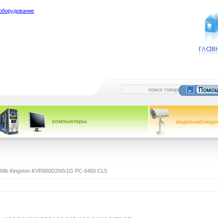
оборудование
компьютеры
видеонаблюде
4Mb Kingston KVR800D2N5/1G PC-6400 CL5