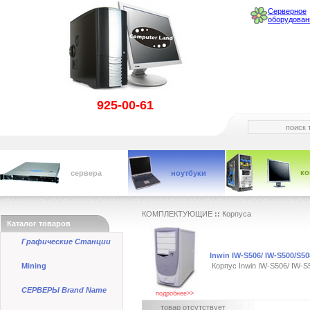
Серверное
оборудован
925-00-61
к
сервера
ноутбуки
КОМПЛЕКТУЮЩИЕ
::
Корпуса
Каталог товаров
Графические Станции
Inwin IW-S506/ IW-S500/S5
Mining
Корпус Inwin IW-S506/ IW-
СЕРВЕРЫ Brand Name
подробнее>>
товар отсутствует