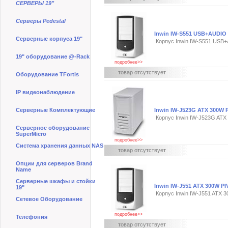
СЕРВЕРЫ 19"
Серверы Pedestal
Inwin IW-S551 USB+AUDIO 
Серверные корпуса 19"
Корпус Inwin IW-S551 USB+
19" оборудование @-Rack
подробнее>>
товар отсутствует
Оборудование TFortis
IP видеонаблюдение
Серверные Комплектующие
Inwin IW-J523G ATX 300W 
Корпус Inwin IW-J523G ATX
Серверное оборудование
SuperMicro
подробнее>>
Система хранения данных NAS
товар отсутствует
Опции для серверов Brand
Name
Серверные шкафы и стойки
Inwin IW-J551 ATX 300W PI
19"
Корпус Inwin IW-J551 ATX 
Сетевое Оборудование
подробнее>>
Телефония
товар отсутствует