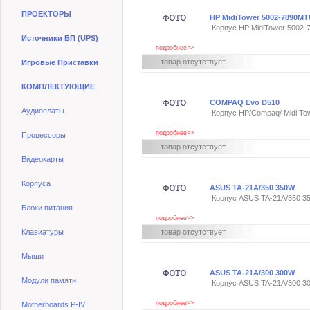
ПРОЕКТОРЫ
HP MidiTower 5002-7890M
Корпус HP MidiTower 5002
Источники БП (UPS)
подробнее>>
товар отсутствует
Игровые Приставки
КОМПЛЕКТУЮЩИЕ
COMPAQ Evo D510
Аудиоплаты
Корпус HP/Compaq/ Midi T
подробнее>>
Процессоры
товар отсутствует
Видеокарты
Корпуса
ASUS TA-21A/350 350W
Корпус ASUS TA-21A/350 3
Блоки питания
подробнее>>
Клавиатуры
товар отсутствует
Мыши
ASUS TA-21A/300 300W
Модули памяти
Корпус ASUS TA-21A/300 3
подробнее>>
Motherboards P-IV