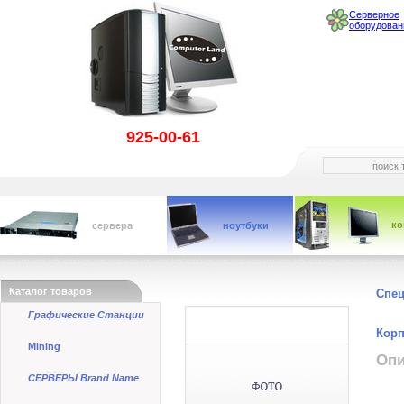
Серверное
оборудован
925-00-61
к
сервера
ноутбуки
Каталог товаров
Спе
Графические Станции
Корп
Mining
Опи
СЕРВЕРЫ Brand Name