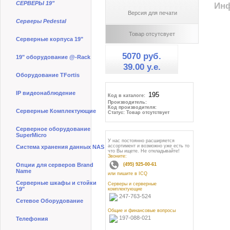
СЕРВЕРЫ 19"
Инф
Версия для печати
Серверы Pedestal
Товар отсутсвует
Серверные корпуса 19"
5070 руб.
19" оборудование @-Rack
39.00 y.e.
Оборудование TFortis
IP видеонаблюдение
Код в каталоге:
Производитель:
Код производителя:
Серверные Комплектующие
Статус: Товар отсутствует
Серверное оборудование
SuperMicro
У нас постоянно расширяется
ассортимент и возможно уже есть то
Система хранения данных NAS
что Вы ищете. Не откладывайте!
Звоните:
Опции для серверов Brand
(495) 925-00-61
Name
или пишите в ICQ
Серверные шкафы и стойки
Серверы и серверные
19"
комплектующие
247-763-524
Сетевое Оборудование
Общие и финансовые вопросы
197-088-021
Телефония