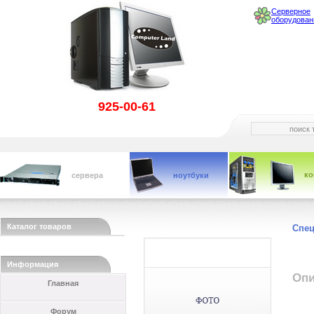
Серверное
оборудован
925-00-61
к
сервера
ноутбуки
Каталог товаров
Спе
Информация
Опи
Главная
Форум