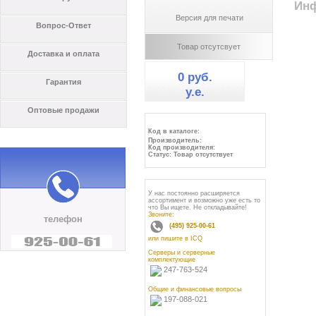
Инф
Версия для печати
Вопрос-Ответ
Товар отсутсвует
Доставка и оплата
0 руб.
Гарантия
y.e.
Оптовые продажи
Код в каталоге:
Производитель:
Код производителя:
Статус: Товар отсутствует
У нас постоянно расширяется
ассортимент и возможно уже есть то
что Вы ищете. Не откладывайте!
Звоните:
телефон
(495) 925-00-61
или пишите в ICQ
Серверы и серверные
комплектующие
247-763-524
Общие и финансовые вопросы
197-088-021