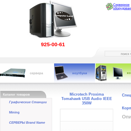
Серверное
оборудован
925-00-61
к
сервера
ноутбуки
Microtech Proxima
Каталог товаров
Спе
Tomahawk USB Audio IEEE
Графические Станции
350W
Корп
Mining
Опи
СЕРВЕРЫ Brand Name