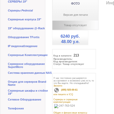
СЕРВЕРЫ 19"
Инф
Серверы Pedestal
Версия для печати
Серверные корпуса 19"
Товар отсутсвует
19" оборудование @-Rack
6240 руб.
Оборудование TFortis
48.00 y.e.
IP видеонаблюдение
Серверные Комплектующие
Код в каталоге:
Производитель:
Код производителя:
Серверное оборудование
Статус: Товар отсутствует
SuperMicro
Система хранения данных NAS
У нас постоянно расширяется
ассортимент и возможно уже есть то
Опции для серверов Brand
что Вы ищете. Не откладывайте!
Name
Звоните:
(495) 925-00-61
Серверные шкафы и стойки
19"
или пишите в ICQ
Сетевое Оборудование
Серверы и серверные
комплектующие
247-763-524
Телефония
Общие и финансовые вопросы